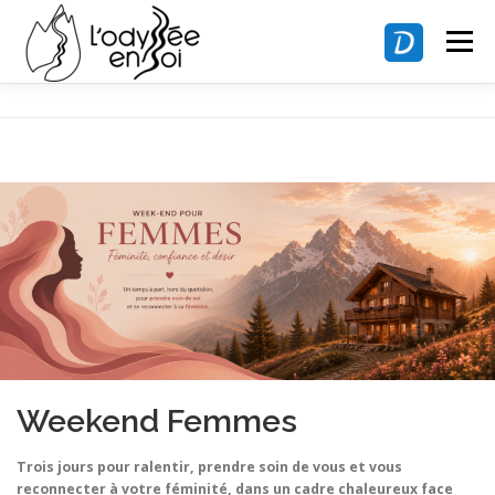
Aller
au
Menu
contenu
NOS ACCOMPAGNEMENTS
VIVRE UNE ODYSSÉE
NOS TARIFS
VOS THÉRAPEUTES
CONTACT
Weekend Femmes
Trois jours pour ralentir, prendre soin de vous et vous
reconnecter à votre féminité, dans un cadre chaleureux face